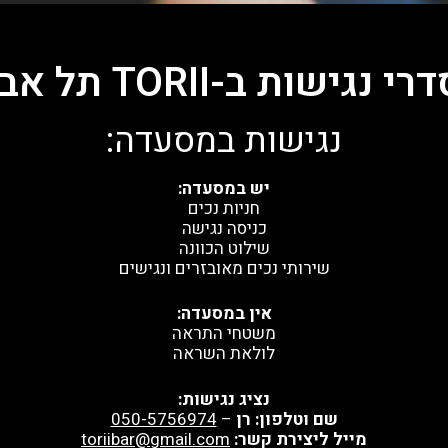
י נגישות ב-TORII תל אביב
נגישות במסעדה:
יש במסעדה:
חניות נכים
כניסה נגישה
שילוט הכוונה
שירותי נכים מאובזרים ונגישים
אין במסעדה:
משטחי התראה
לולאת השראה
נציג נגישות:
שם וטלפון: רן
–
050-5756974
מייל ליצירת קשר:
toriibar@gmail.com‏