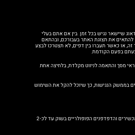
ואנו עושים כמיטב יכולתנו על מנת לדאוג שיישאר נגיש בכל זמן. בין אם אתם בעלי
לו להתאים את תצוגת האתר בעבורכם, ובהתאם
ה, או כאשר תעברו בין דפים, לא תצטרכו לבצע
עתם בפעם הקודמת.
ראי מסך והתאמה לניווט מקלדת, בלחיצה אחת
רבים בממשק הנגישות, כך שיוכל להקל את השימוש
Google Chrome, FireFox, Safari, Opera, Microsoft Edge, Android Marshmallow, iOS9 – אנו תומכים בכל המכשירים והדפדפנים הפופולריים בשוק עד לכ-2